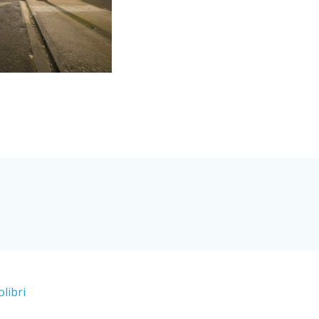
olibri